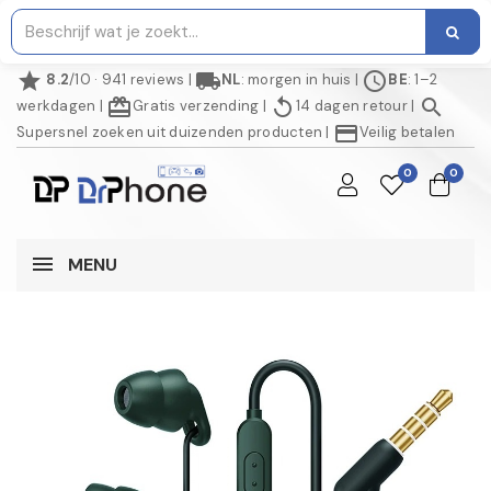
star
local_shipping
schedule
8.2
/10 · 941 reviews
|
NL
: morgen in huis
|
BE
: 1–2
redeem
replay
search
werkdagen
|
Gratis verzending
|
14 dagen retour
|
credit_card
Supersnel zoeken uit duizenden producten
|
Veilig betalen
0
0
MENU