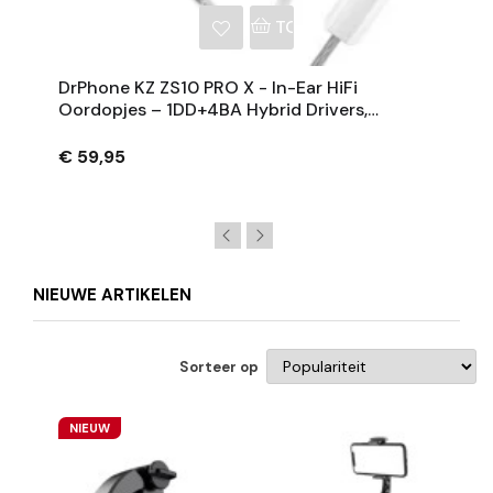
NKELWAGEN
TOEVOEGEN AAN WINKE
DrPhone KZ ZS10 PRO X - In-Ear HiFi
Oordopjes – 1DD+4BA Hybrid Drivers,
0.75mm 2-Pin Kabel, 3.5mm Jack –
Audiofiele Koptelefoon
€ 59,95
NIEUWE ARTIKELEN
Sorteer op
NIEUW