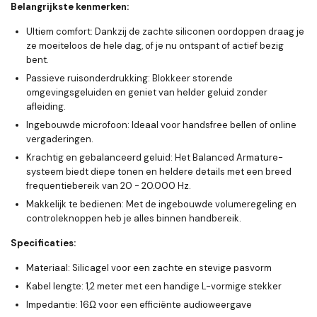
Belangrijkste kenmerken:
Ultiem comfort:
Dankzij de zachte siliconen oordoppen draag je
ze moeiteloos de hele dag, of je nu ontspant of actief bezig
bent.
Passieve ruisonderdrukking:
Blokkeer storende
omgevingsgeluiden en geniet van helder geluid zonder
afleiding.
Ingebouwde microfoon:
Ideaal voor handsfree bellen of online
vergaderingen.
Krachtig en gebalanceerd geluid:
Het Balanced Armature-
systeem biedt diepe tonen en heldere details met een breed
frequentiebereik van 20 - 20.000 Hz.
Makkelijk te bedienen:
Met de ingebouwde volumeregeling en
controleknoppen heb je alles binnen handbereik.
Specificaties:
Materiaal:
Silicagel voor een zachte en stevige pasvorm
Kabel lengte:
1,2 meter met een handige L-vormige stekker
Impedantie:
16Ω voor een efficiënte audioweergave