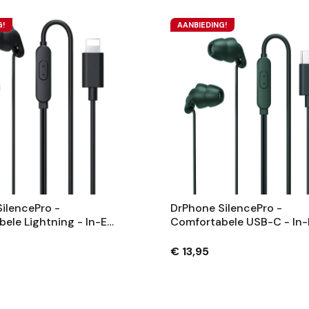
G!
AANBIEDING!
ilencePro -
DrPhone SilencePro -
ele Lightning - In-Ear
Comfortabele USB-C - In-
n Met Passieve
Oordoppen Met Passieve
drukking En
Ruisonderdrukking En
€ 13,95
lder Geluid Zwart
Kristalhelder Geluid - Gro