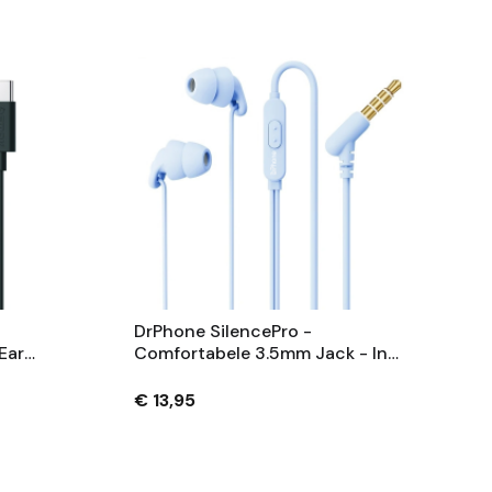
DrPhone SilencePro -
Ear
Comfortabele 3.5mm Jack - In-
Ear Oordoppen Met Passieve
Ruisonderdrukking En
€ 13,95
en
Kristalhelder Geluid - Blauw