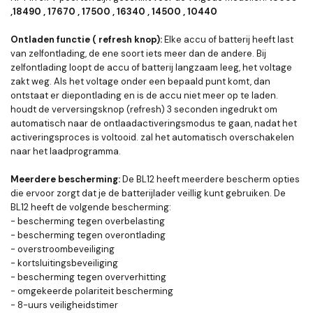
,18490 , 17670 , 17500 , 16340 , 14500 , 10440
Ontladen functie ( refresh knop):
Elke accu of batterij heeft last
van zelfontlading, de ene soort iets meer dan de andere. Bij
zelfontlading loopt de accu of batterij langzaam leeg, het voltage
zakt weg. Als het voltage onder een bepaald punt komt, dan
ontstaat er diepontlading en is de accu niet meer op te laden.
houdt de verversingsknop (refresh) 3 seconden ingedrukt om
automatisch naar de ontlaadactiveringsmodus te gaan, nadat het
activeringsproces is voltooid. zal het automatisch overschakelen
naar het laadprogramma.
Meerdere bescherming:
De BL12 heeft meerdere bescherm opties
die ervoor zorgt dat je de batterijlader veillig kunt gebruiken. De
BL12 heeft de volgende bescherming:
- bescherming tegen overbelasting
- bescherming tegen overontlading
- overstroombeveiliging
- kortsluitingsbeveiliging
- bescherming tegen oververhitting
- omgekeerde polariteit bescherming
- 8-uurs veiligheidstimer