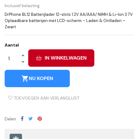
Inclusief belasting
DrPhone BL12 Batterijlader 12-slots 1.2V AA/AAA/ NiMH & Li-Ion 3.7V
Oplaadbare batterijen met LCD-scherm – Laden & Ontladen –
Zwart
Aantal
IN WINKELWAGEN
shopping_cart
NU KOPEN
TOEVOEGEN AAN VERLANGLIJST
Delen