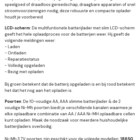
speelgoed of draadloos gereedschap, draagbare apparaten of snel
stroomvoorzieningen nodig, deze robuuste en compacte oplader
houdt je voorbereid.
LCD-scherm
: De multifuntionele batterijlader met slim LCD-scherm
geeft het hele oplaadproces voor de batterijen weer. Hij geeft de
volgende meldingen weer:
- Laden
- Ontladen
- Reparatiestatus
- Volledig opgeladen
- Bezig met opladen
Bij groen betekent dat de batterij opgeladen is en bij rood betekent
het dat het nog aan het opladen is.
Poorten
: De 10-voudige AA, AAA slimme batterijlader & de 2
voudige Ni-Mh poorten biedt je verschillende kanalen waarmee je
elke oplaadbare combinatie van AA / AAA Ni-MH oplaadbare cellen
kunt opladen. Maak de noodzaak voor meerdere huishoudelijke
batterijladers overbodig.
Ni-Mh 3.7V poorten zijn geschikt voor de volgede modellen:
18650