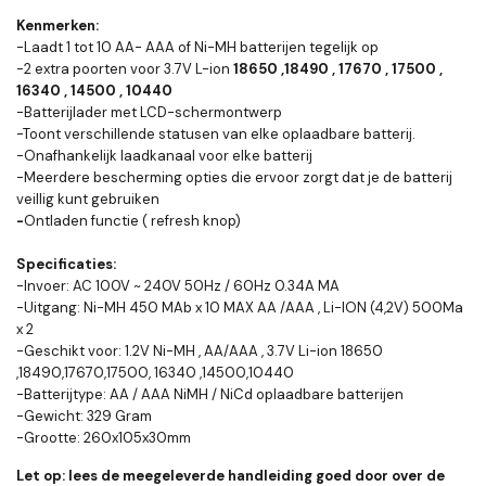
Kenmerken:
-Laadt 1 tot 10 AA- AAA of Ni-MH batterijen tegelijk op
-2 extra poorten voor 3.7V L-ion
18650 ,18490 , 17670 , 17500 ,
16340 , 14500 , 10440
-Batterijlader met LCD-schermontwerp
-Toont verschillende statusen van elke oplaadbare batterij.
-Onafhankelijk laadkanaal voor elke batterij
-Meerdere bescherming opties die ervoor zorgt dat je de batterij
veillig kunt gebruiken
-
Ontladen functie ( refresh knop)
Specificaties:
-Invoer: AC 100V ~ 240V 50Hz / 60Hz 0.34A MA
-Uitgang: Ni-MH 450 MAb x 10 MAX AA /AAA , Li-ION (4,2V) 500Ma
x 2
-Geschikt voor: 1.2V Ni-MH , AA/AAA , 3.7V Li-ion 18650
,18490,17670,17500, 16340 ,14500,10440
-Batterijtype: AA / AAA NiMH / NiCd oplaadbare batterijen
-Gewicht: 329 Gram
-Grootte: 260x105x30mm
Let op: lees de meegeleverde handleiding goed door over de