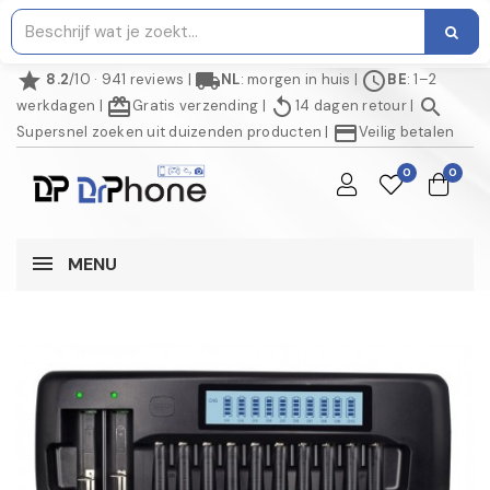
star
local_shipping
schedule
8.2
/10 · 941 reviews
|
NL
: morgen in huis
|
BE
: 1–2
redeem
replay
search
werkdagen
|
Gratis verzending
|
14 dagen retour
|
credit_card
Supersnel zoeken uit duizenden producten
|
Veilig betalen
0
0
MENU
AANBIEDING!