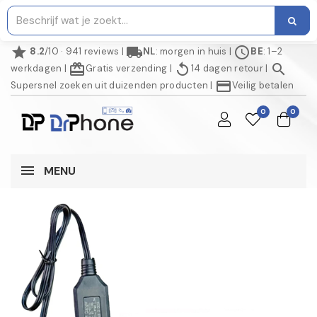
star
local_shipping
schedule
8.2
/10 · 941 reviews
|
NL
: morgen in huis
|
BE
: 1–2
redeem
replay
search
werkdagen
|
Gratis verzending
|
14 dagen retour
|
credit_card
Supersnel zoeken uit duizenden producten
|
Veilig betalen
0
0
MENU