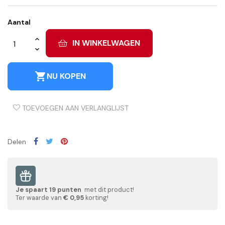
Aantal
IN WINKELWAGEN
shopping_cart
NU KOPEN
TOEVOEGEN AAN VERLANGLIJST
Delen
Je spaart
19
punten
met dit product!
Ter waarde van
€ 0,95
korting!