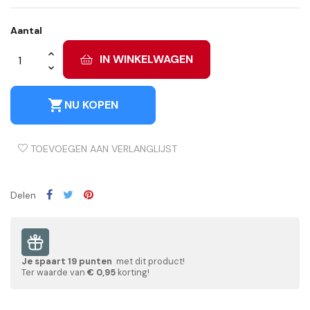
Aantal
IN WINKELWAGEN
shopping_cart
NU KOPEN
TOEVOEGEN AAN VERLANGLIJST
Delen
Je spaart
19
punten
met dit product!
Ter waarde van
€ 0,95
korting!