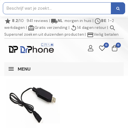
star
local_shipping
schedule
8.2
/10 · 941 reviews
|
NL
: morgen in huis
|
BE
: 1–2
redeem
replay
search
werkdagen
|
Gratis verzending
|
14 dagen retour
|
credit_card
Supersnel zoeken uit duizenden producten
|
Veilig betalen
0
0
MENU