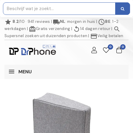
star
local_shipping
schedule
8.2
/10 · 941 reviews
|
NL
: morgen in huis
|
BE
: 1–2
redeem
replay
search
werkdagen
|
Gratis verzending
|
14 dagen retour
|
credit_card
Supersnel zoeken uit duizenden producten
|
Veilig betalen
0
0
MENU