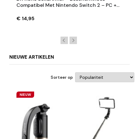
Compatibel Met Nintendo Switch 2 – PC +
TPU Crystal Case – Schokbestendig &
Transparant
€ 14,95
NIEUWE ARTIKELEN
Sorteer op
NIEUW