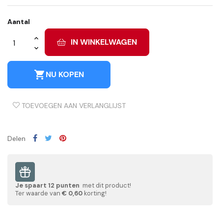
Aantal
IN WINKELWAGEN
shopping_cart
NU KOPEN
TOEVOEGEN AAN VERLANGLIJST
Delen
Je spaart
12
punten
met dit product!
Ter waarde van
€ 0,60
korting!