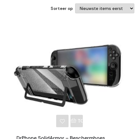
Sorteer op
NKELWAGEN
TOEVOEGEN AAN WINKE
DrPhone SolidArmor – Beschermhoes