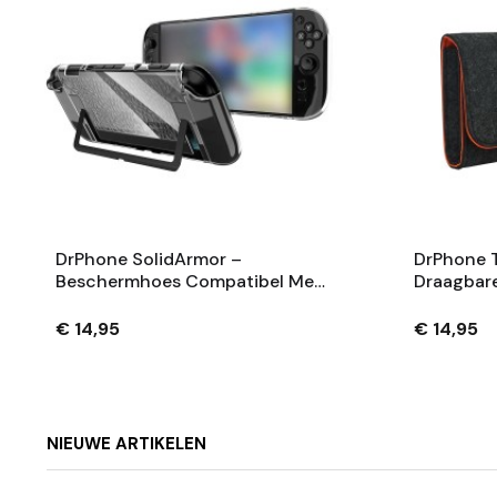
DrPhone SolidArmor –
DrPhone T
Beschermhoes Compatibel Met
Draagbar
Nintendo Switch 2 – PC + TPU
Compatib
Crystal Case – Schokbestendig
Switch 2 
€ 14,95
€ 14,95
& Transparant
Pouch Cas
NIEUWE ARTIKELEN