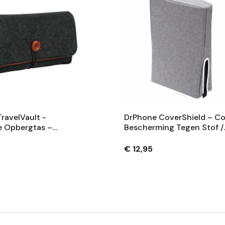
ravelVault -
DrPhone CoverShield – C
e Opbergtas –
Bescherming Tegen Stof /
el Met Nintendo
Krassen/ Vuil – Compatibe
/ OLED / Switch 1 –
Playstation 5
€ 12,95
e + Spelkaart Opslag