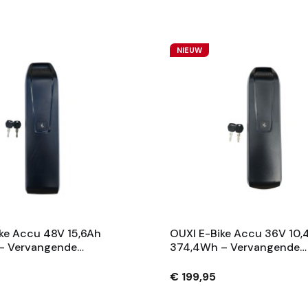
NIEUW
ke Accu 48V 15,6Ah
OUXI E-Bike Accu 36V 10,
– Vervangende
374,4Wh – Vervangende
 Met Slot En 2
Fietsaccu Met Slot En 2
– Zwart
Sleutels – Zwart
€ 199,95