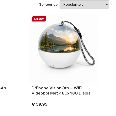
Sorteer op
NIEUW
4Ah
DrPhone VisionOrb – WiFi
Videobol Met 480x480 Display
– Foto, Video En Audio – 100MB
– USB-C – Wit
€ 59,95