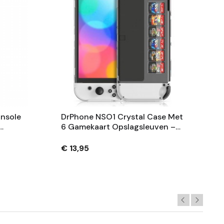
onsole
DrPhone NSO1 Crystal Case Met
6 Gamekaart Opslagsleuven –
l Met
Compatibel Met Switch OLED -
Beschermhoes – PC Hard Cover
€ 13,95
- Transparant