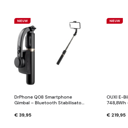
NIEUW
NIEUW
DrPhone Q08 Smartphone
OUXI E-Bi
Gimbal – Bluetooth Stabilisator
748,8Wh 
Met Tripod En 360° Rotatie -
Fietsaccu
Zwart
Sleutels 
€ 39,95
€ 219,95