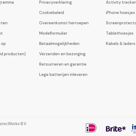
ogramma
Privacyverklaring
Activity tracke
Cookiebeleid
iPhone hoesjes
cten
Overeenkomst herroepen
Screenprotect
ht
Modelformulier
Tablethoesjes
 op
Betaalmogelijkheden
Kabels & laders
eid producten)
Verzenden en bezorging
Retourneren en garantie
Lege batterijen inleveren
ronicWorks B.V.