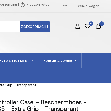
replay
 verzending
|
14 dagen retour
|
Info
Winkelwagen
0
0
ZOEKOPDRACHT
AUTO & MOBILITEIT
HOESJES & COVERS
ra Grip - Transparant
troller Case – Beschermhoes -
5 - Extra Grip - Transparant