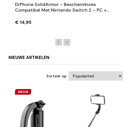
DrPhone SolidArmor – Beschermhoes
Compatibel Met Nintendo Switch 2 – PC +
TPU Crystal Case – Schokbestendig &
Transparant
€ 14,95
NIEUWE ARTIKELEN
Sorteer op
NIEUW