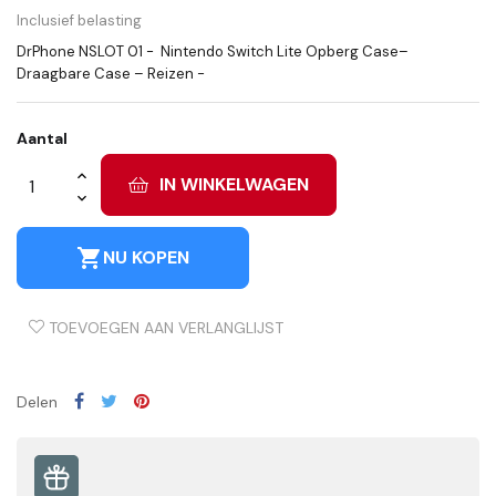
Inclusief belasting
DrPhone NSLOT 01 - Nintendo Switch Lite Opberg Case–
Draagbare Case – Reizen -
Aantal
IN WINKELWAGEN
shopping_cart
NU KOPEN
TOEVOEGEN AAN VERLANGLIJST
Delen