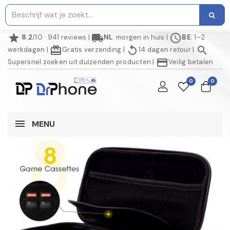
star
local_shipping
schedule
8.2
/10 · 941 reviews
|
NL
: morgen in huis
|
BE
: 1–2
redeem
replay
search
werkdagen
|
Gratis verzending
|
14 dagen retour
|
credit_card
Supersnel zoeken uit duizenden producten
|
Veilig betalen
0
0
MENU