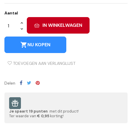
Aantal
IN WINKELWAGEN
shopping_cart
NU KOPEN
TOEVOEGEN AAN VERLANGLIJST
Delen
Je spaart
19
punten
met dit product!
Ter waarde van
€ 0,95
korting!