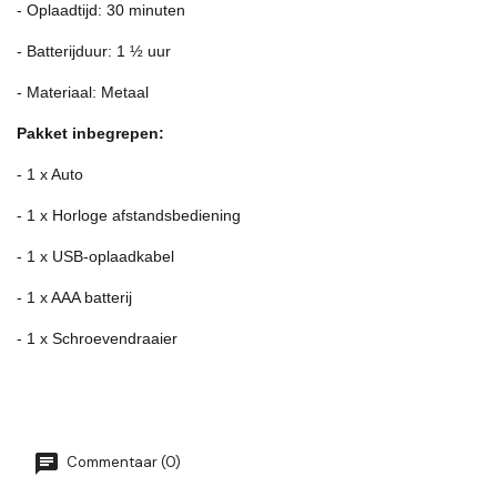
- Oplaadtijd: 30 minuten
- Batterijduur: 1 ½ uur
- Materiaal: Metaal
Pakket inbegrepen:
- 1 x Auto
- 1 x Horloge afstandsbediening
- 1 x USB-oplaadkabel
- 1 x AAA batterij
- 1 x Schroevendraaier
Commentaar (0)