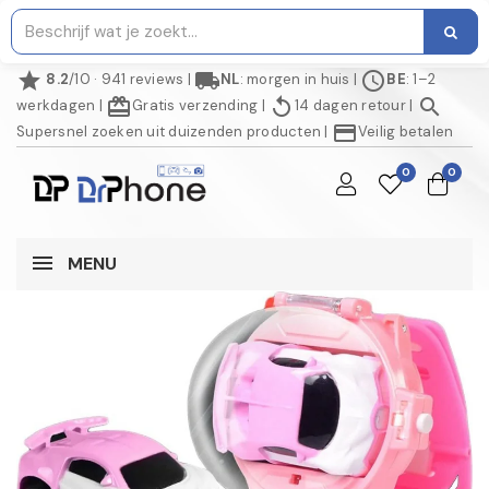
star
local_shipping
schedule
8.2
/10 · 941 reviews
|
NL
: morgen in huis
|
BE
: 1–2
redeem
replay
search
werkdagen
|
Gratis verzending
|
14 dagen retour
|
credit_card
Supersnel zoeken uit duizenden producten
|
Veilig betalen
0
0
MENU