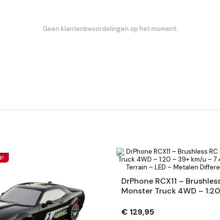
Geen klantenbeoordelingen op het moment.
G!
DrPhone RCX11 – Brushles
Monster Truck 4WD – 1:20
39+ Km/u – 7.4V – All-Terr
LED – Metalen Differentiee
€ 129,95