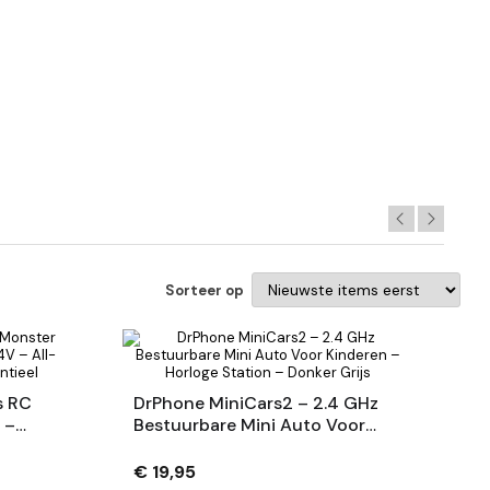
Sorteer op
s RC
DrPhone MiniCars2 – 2.4 GHz
 –
Bestuurbare Mini Auto Voor
ain –
Kinderen – Horloge Station –
l
Donker Grijs
€ 19,95