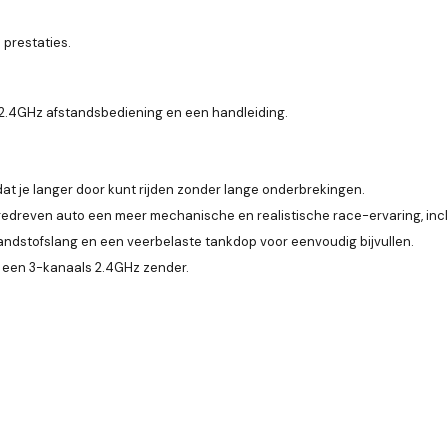
 prestaties.
2.4GHz afstandsbediening en een handleiding.
at je langer door kunt rijden zonder lange onderbrekingen.
angedreven auto een meer mechanische en realistische race-ervaring, in
andstofslang en een veerbelaste tankdop voor eenvoudig bijvullen.
 een 3-kanaals 2.4GHz zender.