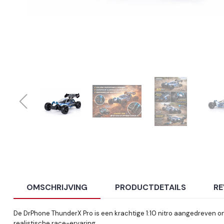
OMSCHRIJVING
PRODUCTDETAILS
RE
De DrPhone ThunderX Pro is een krachtige 1:10 nitro aangedreven on
realistische race-ervaring.