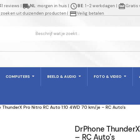
local_shipping
schedule
redeem
941 reviews
|
NL
: morgen in huis
|
BE
: 1–2 werkdagen
|
Gratis
credit_card
 zoeken uit duizenden producten
|
Veilig betalen
COMPUTERS
BEELD & AUDIO
FOTO & VIDEO
 ThunderX Pro Nitro RC Auto 1:10 4WD 70 km/je – RC Auto's
DrPhone ThunderX 
– RC Auto's