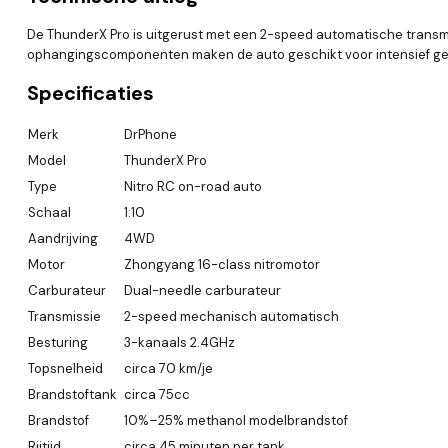
De ThunderX Pro is uitgerust met een 2-speed automatische transmi
ophangingscomponenten maken de auto geschikt voor intensief ge
Specificaties
Merk
DrPhone
Model
ThunderX Pro
Type
Nitro RC on-road auto
Schaal
1:10
Aandrijving
4WD
Motor
Zhongyang 16-class nitromotor
Carburateur
Dual-needle carburateur
Transmissie
2-speed mechanisch automatisch
Besturing
3-kanaals 2.4GHz
Topsnelheid
circa 70 km/je
Brandstoftank
circa 75cc
Brandstof
10%–25% methanol modelbrandstof
Rijtijd
circa 45 minuten per tank