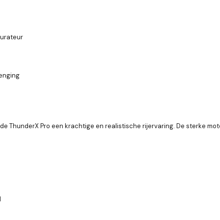
burateur
renging
t de ThunderX Pro een krachtige en realistische rijervaring. De sterke
l