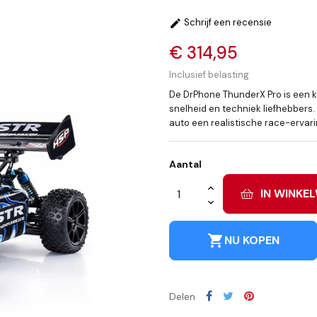
Schrijf een recensie

€ 314,95
Inclusief belasting
De DrPhone ThunderX Pro is een k
snelheid en techniek liefhebbers
auto een realistische race-ervari
Aantal
IN WINKE
shopping_cart
NU KOPEN
Delen