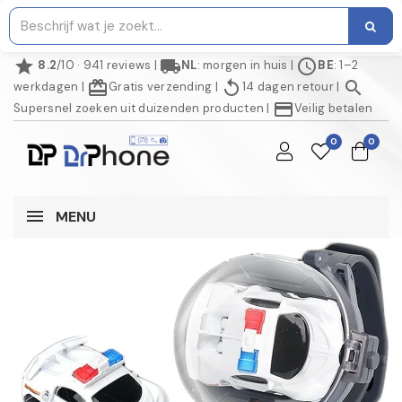
star
local_shipping
schedule
8.2
/10 · 941 reviews
|
NL
: morgen in huis
|
BE
: 1–2
redeem
replay
search
werkdagen
|
Gratis verzending
|
14 dagen retour
|
credit_card
Supersnel zoeken uit duizenden producten
|
Veilig betalen
0
0
MENU