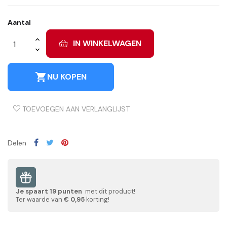
Aantal
IN WINKELWAGEN
shopping_cart
NU KOPEN
TOEVOEGEN AAN VERLANGLIJST
Delen
Je spaart
19
punten
met dit product!
Ter waarde van
€ 0,95
korting!