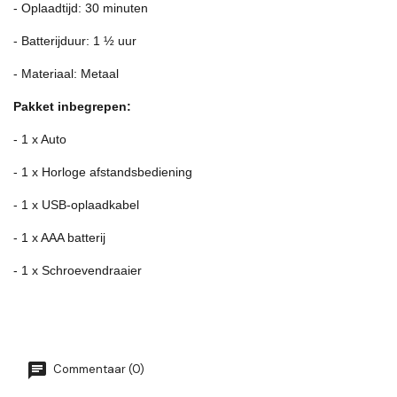
- Oplaadtijd: 30 minuten
- Batterijduur: 1 ½ uur
- Materiaal: Metaal
Pakket inbegrepen:
- 1 x Auto
- 1 x Horloge afstandsbediening
- 1 x USB-oplaadkabel
- 1 x AAA batterij
- 1 x Schroevendraaier
Commentaar (0)