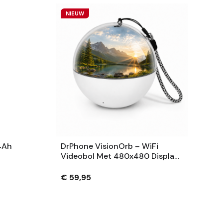
NIEUW
4Ah
DrPhone VisionOrb – WiFi
Videobol Met 480x480 Display
– Foto, Video En Audio – 100MB
– USB-C – Wit
€ 59,95