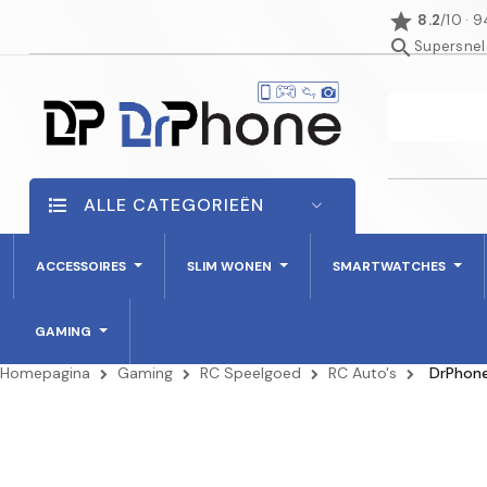
star
8.2
/10 · 
search
Supersnel
ALLE CATEGORIEËN
ACCESSOIRES
SLIM WONEN
SMARTWATCHES
GAMING
Homepagina
Gaming
RC Speelgoed
RC Auto's
DrPhone