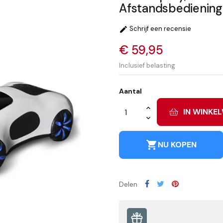
Afstandsbediening
Schrijf een recensie

€ 59,95
Inclusief belasting
Aantal
IN WINKE
shopping_cart
NU KOPEN
Delen