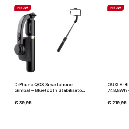
NIEUW
NIEUW
DrPhone Q08 Smartphone
OUXI E-Bi
Gimbal – Bluetooth Stabilisator
748,8Wh 
Met Tripod En 360° Rotatie -
Fietsaccu
Zwart
Sleutels 
€ 39,95
€ 219,95