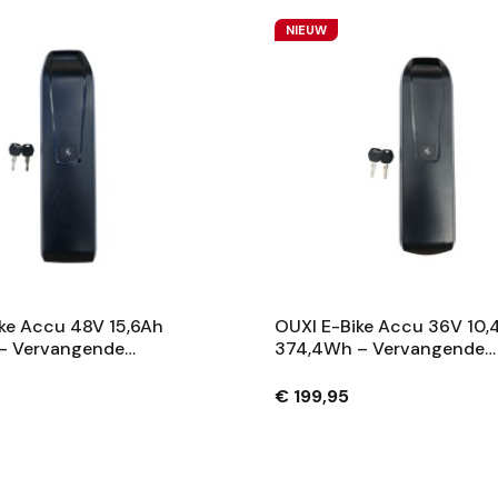
NIEUW
ke Accu 48V 15,6Ah
OUXI E-Bike Accu 36V 10,
– Vervangende
374,4Wh – Vervangende
 Met Slot En 2
Fietsaccu Met Slot En 2
– Zwart
Sleutels – Zwart
€ 199,95