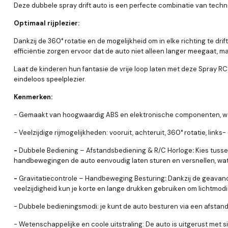
Deze dubbele spray drift auto is een perfecte combinatie van technolo
Optimaal rijplezier:
Dankzij de 360° rotatie en de mogelijkheid om in elke richting te dr
efficiëntie zorgen ervoor dat de auto niet alleen langer meegaat, ma
Laat de kinderen hun fantasie de vrije loop laten met deze Spray RC
eindeloos speelplezier.
Kenmerken:
- Gemaakt van hoogwaardig ABS en elektronische componenten, wa
- Veelzijdige rijmogelijkheden: vooruit, achteruit, 360° rotatie, links
-
Dubbele Bediening – Afstandsbediening & R/C Horloge
:
Kies tusse
handbewegingen de auto eenvoudig laten sturen en versnellen, wat z
-
Gravitatiecontrole – Handbeweging Besturing
:
Dankzij de geavanc
veelzijdigheid kun je korte en lange drukken gebruiken om lichtmodi
- Dubbele bedieningsmodi: je kunt de auto besturen via een afstands
- Wetenschappelijke en coole uitstraling: De auto is uitgerust met s