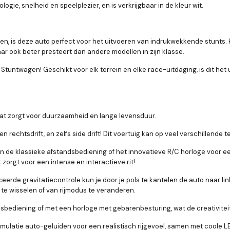
gie, snelheid en speelplezier, en is verkrijgbaar in de kleur wit.
iften, is deze auto perfect voor het uitvoeren van indrukwekkende stunts
ar ook beter presteert dan andere modellen in zijn klasse.
 Stuntwagen! Geschikt voor elk terrein en elke race-uitdaging, is dit he
t zorgt voor duurzaamheid en lange levensduur.
- en rechtsdrift, en zelfs side drift! Dit voertuig kan op veel verschillende
n de klassieke afstandsbediening of het innovatieve R/C horloge voor e
orgt voor een intense en interactieve rit!
eerde gravitatiecontrole kun je door je pols te kantelen de auto naar li
 te wisselen of van rijmodus te veranderen.
bediening of met een horloge met gebarenbesturing, wat de creativiteit 
imulatie auto-geluiden voor een realistisch rijgevoel, samen met coole LE