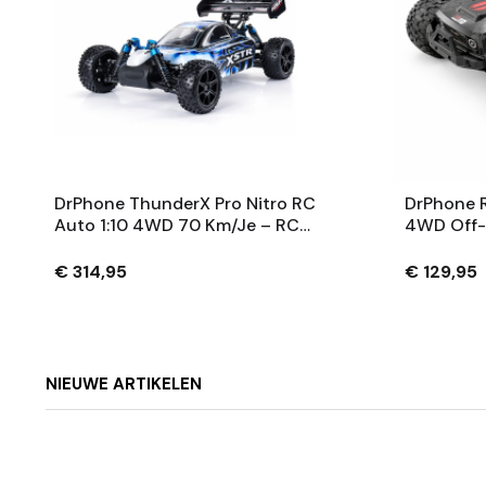
DrPhone ThunderX Pro Nitro RC
DrPhone R
Auto 1:10 4WD 70 Km/je – RC
4WD Off-
Auto's
– Tot 55 
Aandrijvi
€ 314,95
€ 129,95
Besturing
NIEUWE ARTIKELEN