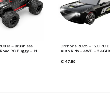
CX13 – Brushless
DrPhone RCZ5 – 1:20 RC Dr
Road RC Buggy – 1:14
Auto Kids – 4WD – 2.4GH
Km/u – Metalen
Km/u – Drift & Race Band
ng – LED – 2.4GHz
LED – Kinder Afstandsbed
€ 47,95
 – Zwart