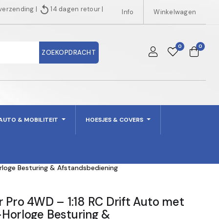
replay
 verzending
|
14 dagen retour
|
Info
Winkelwagen
0
0
ZOEKOPDRACHT
AUTO & MOBILITEIT
HOESJES & COVERS
rloge Besturing & Afstandsbediening
 Pro 4WD – 1:18 RC Drift Auto met
Horloge Besturing &