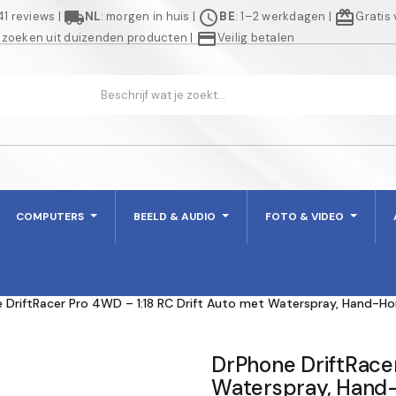
local_shipping
schedule
redeem
941 reviews
|
NL
: morgen in huis
|
BE
: 1–2 werkdagen
|
Gratis
credit_card
 zoeken uit duizenden producten
|
Veilig betalen
COMPUTERS
BEELD & AUDIO
FOTO & VIDEO
 DriftRacer Pro 4WD – 1:18 RC Drift Auto met Waterspray, Hand-Ho
DrPhone DriftRacer
Waterspray, Hand-