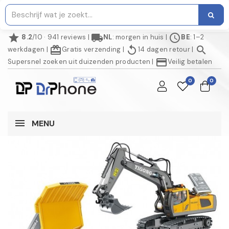
star
local_shipping
schedule
8.2
/10 · 941 reviews
|
NL
: morgen in huis
|
BE
: 1–2
redeem
replay
search
werkdagen
|
Gratis verzending
|
14 dagen retour
|
credit_card
Supersnel zoeken uit duizenden producten
|
Veilig betalen
0
0
MENU
NIET OP VOORRAAD