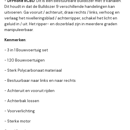
-
DrPhone RCBD
: Dit is een bestuurbare Bulldozer met 9 kanalen.
Dit houdt in dat de Bulldozer 9 verschillende handelingen kan
uitvoeren. Ga vooruit / achteruit, draai rechts / links, verhoog en
verlaag het nivelleringsblad / achterripper, schakel het licht en
geluid in / uit. Het ripper- en dozerblad zijn in meerdere graden
manipuleerbaar.
Kenmerken
:
- 3 in 1 Bouwvoertuig set
- 1:20 Bouwvoertuigen
- Sterk Polycarbonaat materiaal
- Bestuurbaar naar links en naar rechts
- Achteruit en vooruit rijden
- Achterbak lossen
- Voorverlichting
- Sterke motor