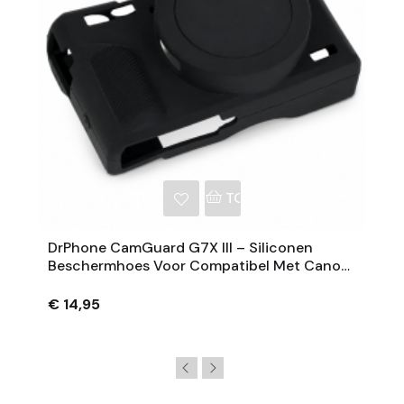
NKELWAGEN
TOEVOEGEN AAN WINKE
DrPhone CamGuard G7X III – Siliconen
Beschermhoes Voor Compatibel Met Canon
PowerShot G7 X Mark III – Extra Grip – Zwart
€ 14,95