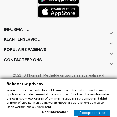
INFORMATIE

KLANTENSERVICE

POPULAIRE PAGINA'S

CONTACTEER ONS

2022 · DrPhone.nl · Met liefde ontworpen en gerealiseerd
door ElectronicWorks B.V.
Beheer uw privacy
Wanneer u een website bezoekt, kan deze informatie in uw browser
opslaan of ophalen, meestal in de vorm van 'cookies '. Deze informatie,
die over u, uw voorkeuren of uw internetapparaat (computer, tablet
of mobiel) zou kunnen gaan, wordt meestal gebruikt om de site te
laten werken zoals u verwacht.
0
Herroepen
Meer informatie
Accepteer alles