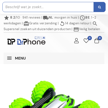
star
local_shipping
schedule
8.2
/10 · 941 reviews
|
NL
: morgen in huis
|
BE
: 1–2
redeem
replay
search
werkdagen
|
Gratis verzending
|
14 dagen retour
|
credit_card
Supersnel zoeken uit duizenden producten
|
Veilig betalen
0
0
MENU