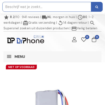
star
local_shipping
schedule
8.2
/10 · 941 reviews
|
NL
: morgen in huis
|
BE
: 1–2
redeem
replay
search
werkdagen
|
Gratis verzending
|
14 dagen retour
|
credit_card
Supersnel zoeken uit duizenden producten
|
Veilig betalen
0
0
MENU
NIET OP VOORRAAD