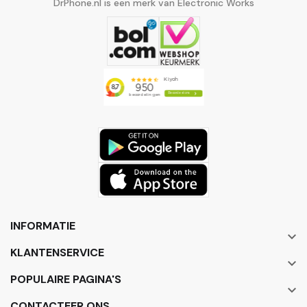
DrPhone.nl is een merk van Electronic Works
INFORMATIE

KLANTENSERVICE

POPULAIRE PAGINA'S

CONTACTEER ONS