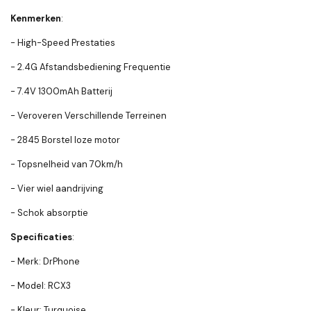
Kenmerken
:
- High-Speed Prestaties
- 2.4G Afstandsbediening Frequentie
- 7.4V 1300mAh Batterij
- Veroveren Verschillende Terreinen
- 2845 Borstel loze motor
- Topsnelheid van 70km/h
- Vier wiel aandrijving
- Schok absorptie
Specificaties
:
- Merk: DrPhone
- Model: RCX3
- Kleur: Turquoise