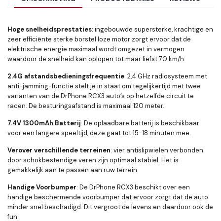
Hoge snelheidsprestaties
: ingebouwde supersterke, krachtige en
zeer efficiënte sterke borstel loze motor zorgt ervoor dat de
elektrische energie maximaal wordt omgezet in vermogen
waardoor de snelheid kan oplopen tot maar liefst 70 km/h.
2.4G afstandsbedieningsfrequentie
: 2,4 GHz radiosysteem met
anti-jamming-functie stelt je in staat om tegelijkertijd met twee
varianten van de DrPhone RCX3 auto’s op hetzelfde circuit te
racen. De besturingsafstand is maximaal 120 meter.
7.4V 1300mAh Batterij
: De oplaadbare batterij is beschikbaar
voor een langere speeltijd, deze gaat tot 15-18 minuten mee.
Verover verschillende terreinen
: vier antislipwielen verbonden
door schokbestendige veren zijn optimaal stabiel. Het is
gemakkelijk aan te passen aan ruw terrein.
Handige Voorbumper
: De DrPhone RCX3 beschikt over een
handige beschermende voorbumper dat ervoor zorgt dat de auto
minder snel beschadigd. Dit vergroot de levens en daardoor ook de
fun.