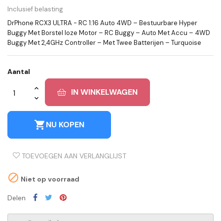
Inclusief belasting
DrPhone RCX3 ULTRA - RC 1:16 Auto 4WD – Bestuurbare Hyper
Buggy Met Borstel loze Motor – RC Buggy – Auto Met Accu – 4WD
Buggy Met 2,4GHz Controller – Met Twee Batterijen – Turquoise
Aantal
IN WINKELWAGEN
shopping_cart
NU KOPEN
TOEVOEGEN AAN VERLANGLIJST

Niet op voorraad
Delen