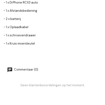
- 1 x DrPhone RCX3 auto
- 1 x Afstandsbediening
- 2 x batterij
- 1 x Oplaadkabel
- 1 x schroevendraaier
- 1 x Kruis moersleutel
Commentaar (0)
Geen klantenbeoordelingen op het moment.