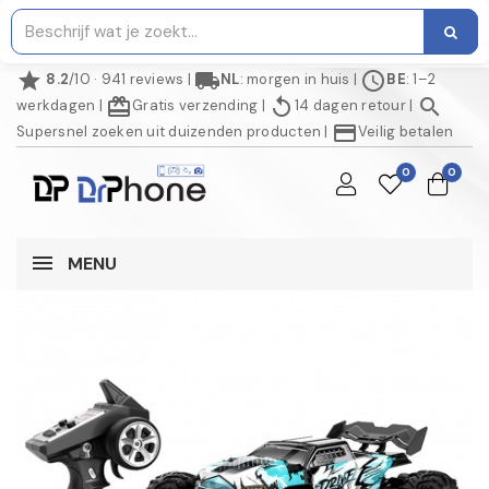
star
local_shipping
schedule
8.2
/10 · 941 reviews
|
NL
: morgen in huis
|
BE
: 1–2
redeem
replay
search
werkdagen
|
Gratis verzending
|
14 dagen retour
|
credit_card
Supersnel zoeken uit duizenden producten
|
Veilig betalen
0
0
MENU
AANBIEDING!
NIET OP VOORRAAD