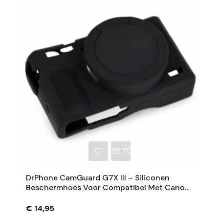
NKELWAGEN
TOEVOEGEN AAN WINKE
DrPhone CamGuard G7X III – Siliconen
Beschermhoes Voor Compatibel Met Canon
PowerShot G7 X Mark III – Extra Grip – Zwart
€ 14,95