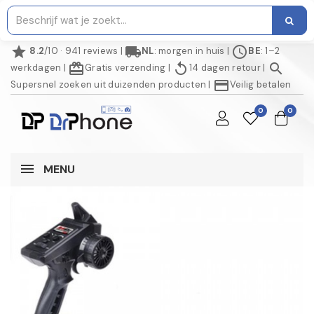
star
local_shipping
schedule
8.2
/10 · 941 reviews
|
NL
: morgen in huis
|
BE
: 1–2
redeem
replay
search
werkdagen
|
Gratis verzending
|
14 dagen retour
|
credit_card
Supersnel zoeken uit duizenden producten
|
Veilig betalen
0
0
MENU
NIET OP VOORRAAD