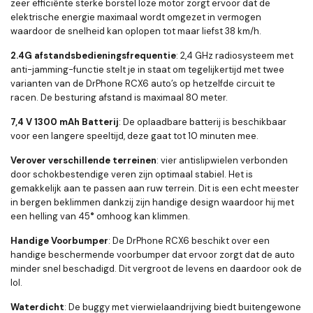
zeer efficiënte sterke borstel loze motor zorgt ervoor dat de
elektrische energie maximaal wordt omgezet in vermogen
waardoor de snelheid kan oplopen tot maar liefst 38 km/h.
2.4G afstandsbedieningsfrequentie
: 2,4 GHz radiosysteem met
anti-jamming-functie stelt je in staat om tegelijkertijd met twee
varianten van de DrPhone RCX6 auto’s op hetzelfde circuit te
racen. De besturing afstand is maximaal 80 meter.
7,4 V 1300 mAh Batterij
: De oplaadbare batterij is beschikbaar
voor een langere speeltijd, deze gaat tot 10 minuten mee.
Verover verschillende terreinen
: vier antislipwielen verbonden
door schokbestendige veren zijn optimaal stabiel. Het is
gemakkelijk aan te passen aan ruw terrein. Dit is een echt meester
in bergen beklimmen dankzij zijn handige design waardoor hij met
een helling van 45
°
omhoog kan klimmen.
Handige Voorbumper
: De DrPhone RCX6 beschikt over een
handige beschermende voorbumper dat ervoor zorgt dat de auto
minder snel beschadigd. Dit vergroot de levens en daardoor ook de
lol.
Waterdicht
: De buggy met vierwielaandrijving biedt buitengewone