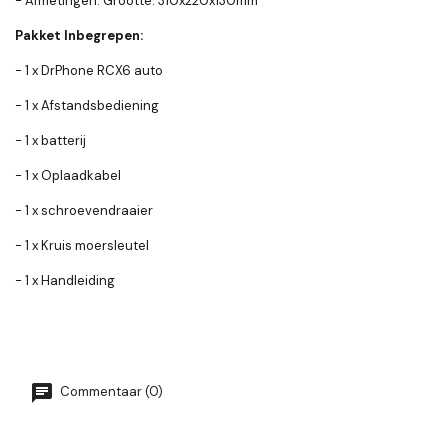
- Afmetingen: Grootte: 310x220x130mm
Pakket Inbegrepen:
- 1 x DrPhone RCX6 auto
- 1 x Afstandsbediening
- 1 x batterij
- 1 x Oplaadkabel
- 1 x schroevendraaier
- 1 x Kruis moersleutel
- 1 x Handleiding
Commentaar (0)