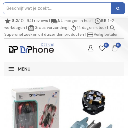
star
local_shipping
schedule
8.2
/10 · 941 reviews
|
NL
: morgen in huis
|
BE
: 1–2
redeem
replay
search
werkdagen
|
Gratis verzending
|
14 dagen retour
|
credit_card
Supersnel zoeken uit duizenden producten
|
Veilig betalen
0
0
MENU
NIET OP VOORRAAD