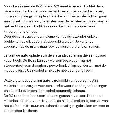
Maak kennis met de
DrPhone RCZ2 unieke race auto
. Met deze
race wagen tart je de zwaartekracht en kun je op vlakke glazen,
muren en op de grond rijden. De linker kop- en achterlichten gaan
aan bij het links afslaan, de lichten aan de rechterkant gaan aan bij
het rechts afslaan. De RCZ2 creëert eindeloos plezier voor
kinderen, jong en oud.
Door de vernieuwde technologie kan de auto zonder enkele
problemen op elk oppervlak gebruikt worden. Je kunt het
gebruiken op de grond maar ook op muren, plafond en ramen.
Je kunt de auto opladen via de afstandsbediening die een oplaad
kabel heeft. De RCZ2 kan ook worden opgeladen via het
stopcontact, een draagbare powerbank of laptop. Kortom met de
meegeleverde USB-kabel zit je auto nooit zonder stroom.
Deze afstandsbediening auto is gemaakt van duurzame ABS
materialen en zorgen voor een sterke weerstand tegen botsingen
en beschikt over een sterk schokbestendig lichaam.
De RC racer heeft ook een lichaam gemaakt van een licht soort
materiaal dat duurzaam is, zodat het niet zal breken bij een val van
het plafond of de muur en is daardoor veilig te gebruiken om mee te
spelen door kinderen.