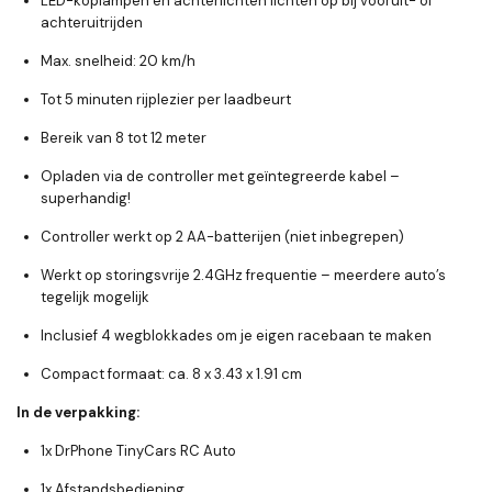
LED-koplampen en achterlichten lichten op bij vooruit- of
achteruitrijden
Max. snelheid: 20 km/h
Tot 5 minuten rijplezier per laadbeurt
Bereik van 8 tot 12 meter
Opladen via de controller met geïntegreerde kabel –
superhandig!
Controller werkt op 2 AA-batterijen (niet inbegrepen)
Werkt op storingsvrije 2.4GHz frequentie – meerdere auto’s
tegelijk mogelijk
Inclusief 4 wegblokkades om je eigen racebaan te maken
Compact formaat: ca. 8 x 3.43 x 1.91 cm
In de verpakking:
1x DrPhone TinyCars RC Auto
1x Afstandsbediening