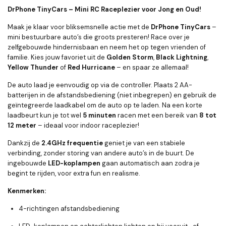
DrPhone TinyCars – Mini RC Raceplezier voor Jong en Oud!
Maak je klaar voor bliksemsnelle actie met de
DrPhone TinyCars
–
mini bestuurbare auto’s die groots presteren! Race over je
zelfgebouwde hindernisbaan en neem het op tegen vrienden of
familie. Kies jouw favoriet uit de
Golden Storm
,
Black Lightning
,
Yellow Thunder
of
Red Hurricane
– en spaar ze allemaal!
De auto laad je eenvoudig op via de controller. Plaats 2 AA-
batterijen in de afstandsbediening (niet inbegrepen) en gebruik de
geïntegreerde laadkabel om de auto op te laden. Na een korte
laadbeurt kun je tot wel
5 minuten
racen met een bereik van
8 tot
12 meter
– ideaal voor indoor raceplezier!
Dankzij de
2.4GHz frequentie
geniet je van een stabiele
verbinding, zonder storing van andere auto’s in de buurt. De
ingebouwde
LED-koplampen
gaan automatisch aan zodra je
begint te rijden, voor extra fun en realisme.
Kenmerken:
4-richtingen afstandsbediening