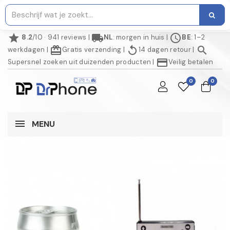
star
local_shipping
schedule
8.2
/10 · 941 reviews
|
NL
: morgen in huis
|
BE
: 1–2
redeem
replay
search
werkdagen
|
Gratis verzending
|
14 dagen retour
|
credit_card
Supersnel zoeken uit duizenden producten
|
Veilig betalen
0
0
MENU
NIET OP VOORRAAD