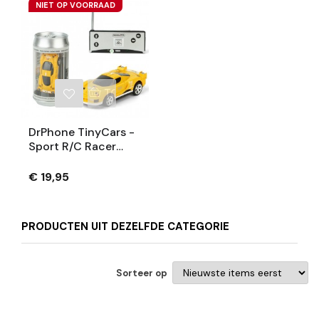
NIET OP VOORRAAD
TOEVOEGEN AAN WINKELWAGEN
DrPhone TinyCars -
Sport R/C Racer
Radio Besturing - 20
KM/H - RC Micro
€ 19,95
Racing Bestuurbare
Auto - Yellow Flash
PRODUCTEN UIT DEZELFDE CATEGORIE
Sorteer op